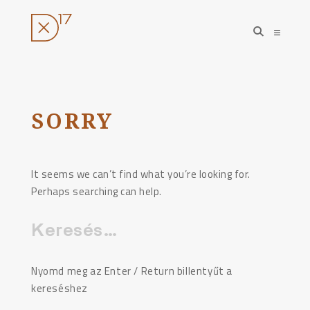
open
open
search
sideba
form
Ugrás
a
tartalomhoz
SORRY
It seems we can’t find what you’re looking for.
Perhaps searching can help.
Keresés:
Nyomd meg az Enter / Return billentyűt a
kereséshez