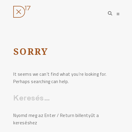
open
open
search
sideba
form
Ugrás
a
tartalomhoz
SORRY
It seems we can’t find what you’re looking for.
Perhaps searching can help.
Keresés:
Nyomd meg az Enter / Return billentyűt a
kereséshez