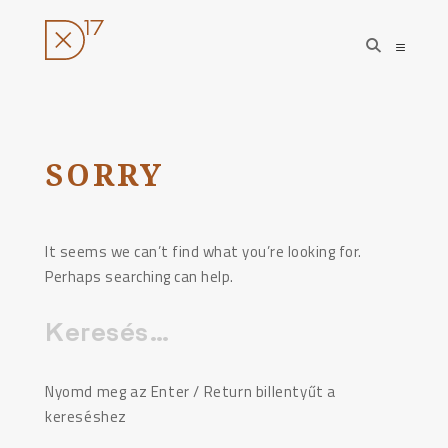
open
open
search
sideba
form
Ugrás
a
tartalomhoz
SORRY
It seems we can’t find what you’re looking for.
Perhaps searching can help.
Keresés:
Nyomd meg az Enter / Return billentyűt a
kereséshez