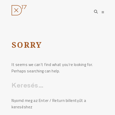
open
open
search
sideba
form
Ugrás
a
tartalomhoz
SORRY
It seems we can’t find what you’re looking for.
Perhaps searching can help.
Keresés:
Nyomd meg az Enter / Return billentyűt a
kereséshez