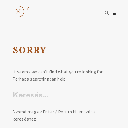
open
open
search
sideba
form
Ugrás
a
tartalomhoz
SORRY
It seems we can’t find what you’re looking for.
Perhaps searching can help.
Keresés:
Nyomd meg az Enter / Return billentyűt a
kereséshez