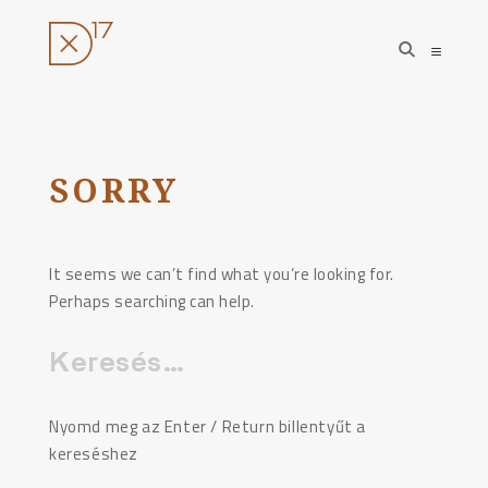
open
open
search
sideba
form
Ugrás
a
tartalomhoz
SORRY
It seems we can’t find what you’re looking for.
Perhaps searching can help.
Keresés:
Nyomd meg az Enter / Return billentyűt a
kereséshez