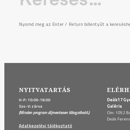
Nyomd meg az Enter / Return billentyűt a keresésh
NYITVATARTÁS
ELÉRH
Deák17 Gye
H-P: 10:00-18:00
Galéria
Szo-V: zárva
(Minden program díjmentesen látogatható.)
Cím: 1052 B
Deák Ferenc 
Adatkezelési tájékoztató