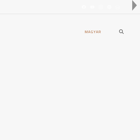
open
MAGYAR
search
form