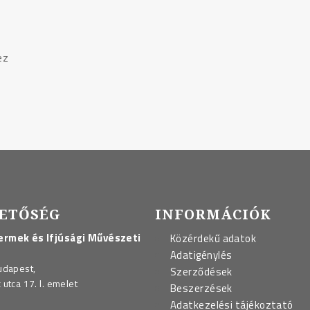
ez
ETŐSÉG
INFORMÁCIÓK
rmek és Ifjúsági Művészeti
Közérdekű adatok
Adatigénylés
udapest,
Szerződések
utca 17. I. emelet
Beszerzések
Adatkezelési tájékoztató