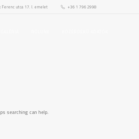
Ferenc utca 17. I. emelet
+36 1 796 2998
toggle
toggle
 GALÉRIA
RÓLUNK
KÖZÉRDEKŰ ADATOK
child
child
menu
menu
ps searching can help.