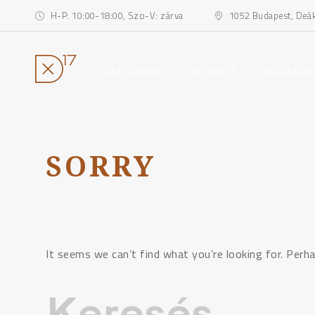
H-P: 10:00-18:00, Szo-V: zárva
1052 Budapest, Deák 
toggle
toggle
LÁTOGATÁS
AKTUÁLIS
DIGITÁLIS
child
child
menu
menu
Ugrás
a
tartalomhoz
SORRY
It seems we can’t find what you’re looking for. Perha
Keresés: