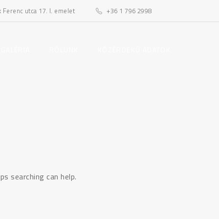
Ferenc utca 17. I. emelet
+36 1 796 2998
toggle
toggle
 GALÉRIA
RÓLUNK
KÖZÉRDEKŰ ADATOK
child
child
menu
menu
ps searching can help.