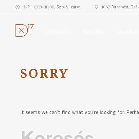
H-P: 10:00-18:00, Szo-V: zárva
1052 Budapest, Deák 
toggle
toggle
LÁTOGATÁS
AKTUÁLIS
DIGITÁLIS
child
child
menu
menu
Ugrás
a
tartalomhoz
SORRY
It seems we can’t find what you’re looking for. Perha
Keresés: