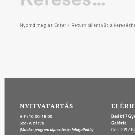
Nyomd meg az Enter / Return billentyűt a keresésh
NYITVATARTÁS
ELÉRH
Deák17 Gye
H-P: 10:00-18:00
Galéria
Szo-V: zárva
(Minden program díjmentesen látogatható.)
Cím: 1052 B