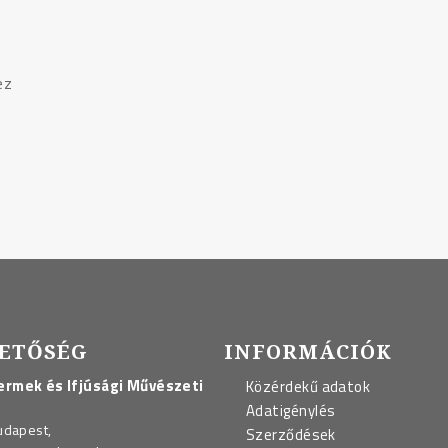
ez
ETŐSÉG
INFORMÁCIÓK
rmek és Ifjúsági Művészeti
Közérdekű adatok
Adatigénylés
udapest,
Szerződések