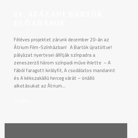
21. SZÁZADI BARTÓK
ELŐADÁSOK
Féléves projektet zárunk december 20-án az
Átrium Film-Színházban! A Bartók újratöltve!
pályázat nyertesei állítják színpadra a
zeneszerző három színpadi műve ihlette – A
fából faragott királyfit, A csodálatos mandarint
és A kékszakállú herceg várát – önálló
alkotásukat az Átrium…
Tovább
"21.
századi
Bartók
előadások"