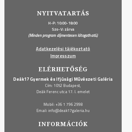
NYITVATARTÁS
H-P: 10:00-18:00
Szo-V: zárva
(Minden program díjmentesen látogatható.)
Adatkezelési tájékoztató
Impresszum
ELÉRHETŐSÉG
Deák17 Gyermek és Ifjúsági Művészeti Galéria
Cím: 1052 Budapest,
Deák Ferenc utca 17. I. emelet
Mobil:
+36 1 796 2998
Email:
info@deak17galeria.hu
INFORMÁCIÓK