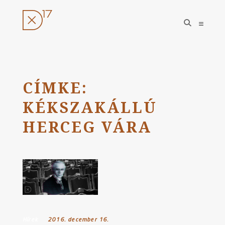
open
open
search
sideba
form
Ugrás
a
tartalomhoz
CÍMKE:
KÉKSZAKÁLLÚ
HERCEG VÁRA
Hírek
Posted on:
2016. december 16.