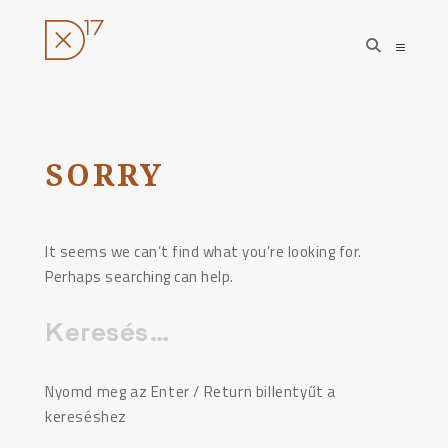
open
open
search
sideba
form
Ugrás
a
tartalomhoz
SORRY
It seems we can’t find what you’re looking for.
Perhaps searching can help.
Keresés:
Nyomd meg az Enter / Return billentyűt a
kereséshez