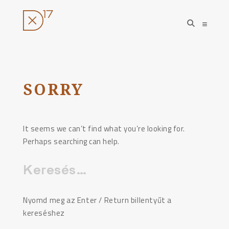
open
open
search
sideba
form
Ugrás
a
tartalomhoz
SORRY
It seems we can’t find what you’re looking for.
Perhaps searching can help.
Keresés:
Nyomd meg az Enter / Return billentyűt a
kereséshez