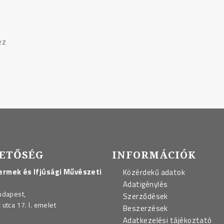
ez
ETŐSÉG
INFORMÁCIÓK
rmek és Ifjúsági Művészeti
Közérdekű adatok
Adatigénylés
udapest,
Szerződések
utca 17. I. emelet
Beszerzések
Adatkezelési tájékoztató