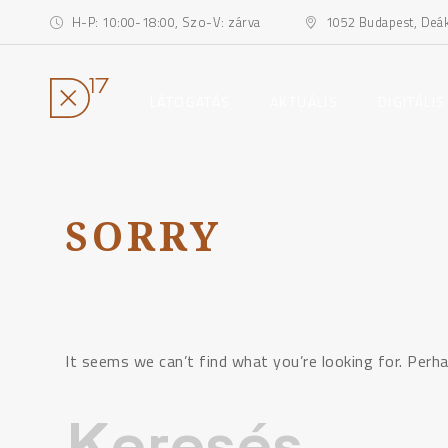
H-P: 10:00-18:00, Szo-V: zárva
1052 Budapest, Deák 
toggle
toggle
LÁTOGATÁS
AKTUÁLIS
DIGITÁLIS
child
child
menu
menu
Ugrás
a
tartalomhoz
SORRY
It seems we can’t find what you’re looking for. Perha
Keresés: