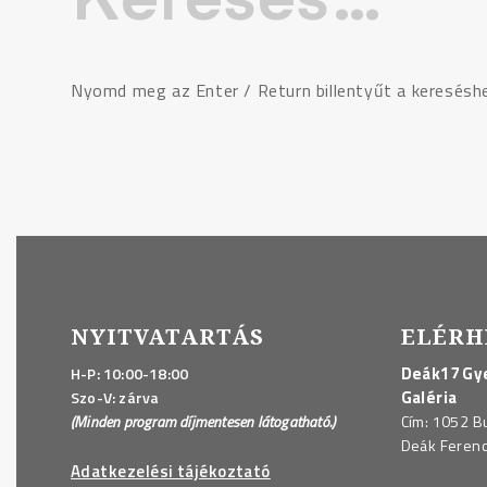
Nyomd meg az Enter / Return billentyűt a keresésh
NYITVATARTÁS
ELÉRH
Deák17 Gye
H-P: 10:00-18:00
Galéria
Szo-V: zárva
(Minden program díjmentesen látogatható.)
Cím: 1052 B
Deák Ferenc 
Adatkezelési tájékoztató