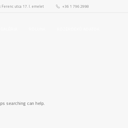
Ferenc utca 17. I. emelet
+36 1 796 2998
toggle
toggle
 GALÉRIA
RÓLUNK
KÖZÉRDEKŰ ADATOK
child
child
menu
menu
ps searching can help.