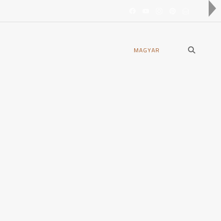
open
MAGYAR
search
form