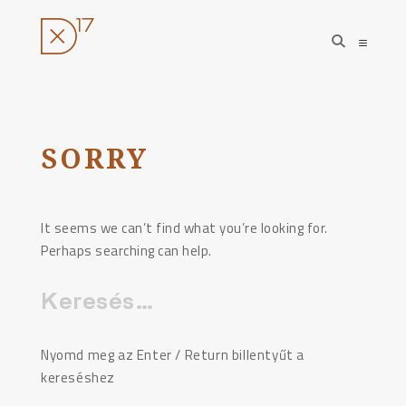
open
open
search
sideba
form
Ugrás
a
tartalomhoz
SORRY
It seems we can’t find what you’re looking for.
Perhaps searching can help.
Keresés:
Nyomd meg az Enter / Return billentyűt a
kereséshez