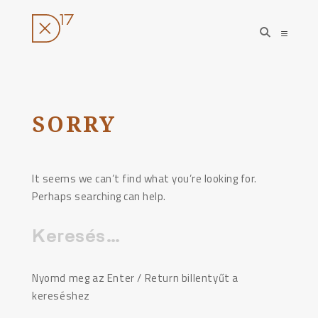
open
open
search
sideba
form
Ugrás
a
tartalomhoz
SORRY
It seems we can’t find what you’re looking for.
Perhaps searching can help.
Keresés:
Nyomd meg az Enter / Return billentyűt a
kereséshez