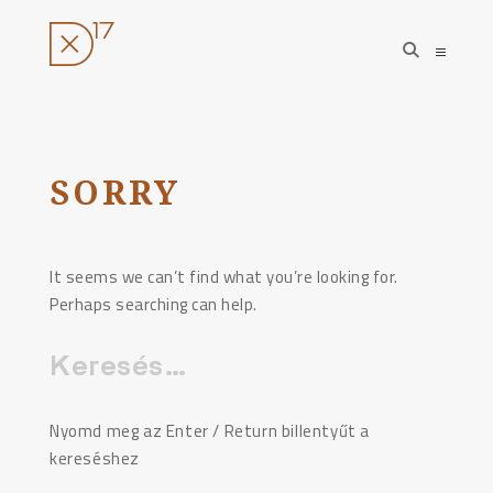
open
open
search
sideba
form
Ugrás
a
tartalomhoz
SORRY
It seems we can’t find what you’re looking for.
Perhaps searching can help.
Keresés:
Nyomd meg az Enter / Return billentyűt a
kereséshez