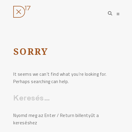
open
open
search
sideba
form
Ugrás
a
tartalomhoz
SORRY
It seems we can’t find what you’re looking for.
Perhaps searching can help.
Keresés:
Nyomd meg az Enter / Return billentyűt a
kereséshez