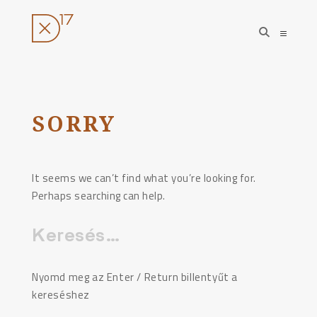
open
open
search
sideba
form
Ugrás
a
tartalomhoz
SORRY
It seems we can’t find what you’re looking for.
Perhaps searching can help.
Keresés:
Nyomd meg az Enter / Return billentyűt a
kereséshez