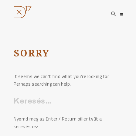
open
open
search
sideba
form
Ugrás
a
tartalomhoz
SORRY
It seems we can’t find what you’re looking for.
Perhaps searching can help.
Keresés:
Nyomd meg az Enter / Return billentyűt a
kereséshez