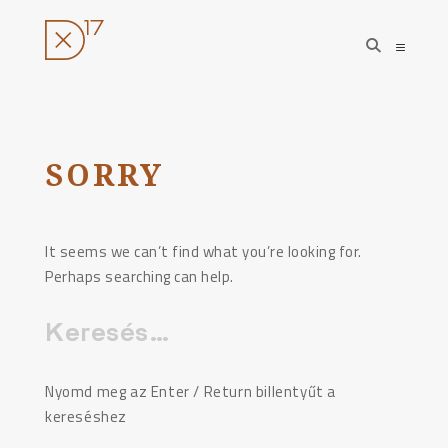
open
open
search
sideba
form
Ugrás
a
tartalomhoz
SORRY
It seems we can’t find what you’re looking for.
Perhaps searching can help.
Keresés:
Nyomd meg az Enter / Return billentyűt a
kereséshez