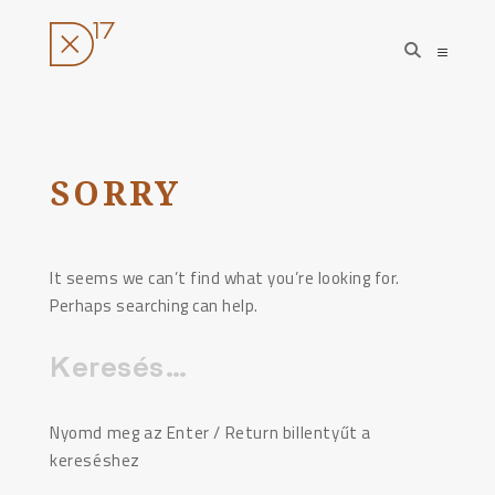
open
open
search
sideba
form
Ugrás
a
tartalomhoz
SORRY
It seems we can’t find what you’re looking for.
Perhaps searching can help.
Keresés:
Nyomd meg az Enter / Return billentyűt a
kereséshez