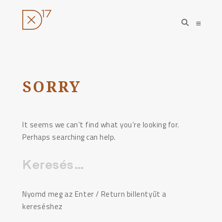
open
open
search
sideba
form
Ugrás
a
tartalomhoz
SORRY
It seems we can’t find what you’re looking for.
Perhaps searching can help.
Keresés:
Nyomd meg az Enter / Return billentyűt a
kereséshez