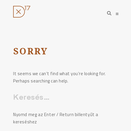
open
open
search
sideba
form
Ugrás
a
tartalomhoz
SORRY
It seems we can’t find what you’re looking for.
Perhaps searching can help.
Keresés:
Nyomd meg az Enter / Return billentyűt a
kereséshez