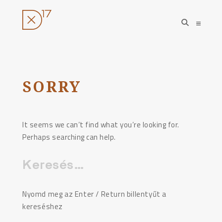
open
open
search
sideba
form
Ugrás
a
tartalomhoz
SORRY
It seems we can’t find what you’re looking for.
Perhaps searching can help.
Keresés:
Nyomd meg az Enter / Return billentyűt a
kereséshez