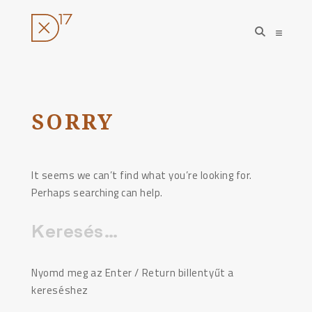
open
open
search
sideba
form
Ugrás
a
tartalomhoz
SORRY
It seems we can’t find what you’re looking for.
Perhaps searching can help.
Keresés:
Nyomd meg az Enter / Return billentyűt a
kereséshez