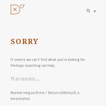
open
open
search
sideba
form
Ugrás
a
tartalomhoz
SORRY
It seems we can’t find what you’re looking for.
Perhaps searching can help.
Keresés:
Nyomd meg az Enter / Return billentyűt a
kereséshez