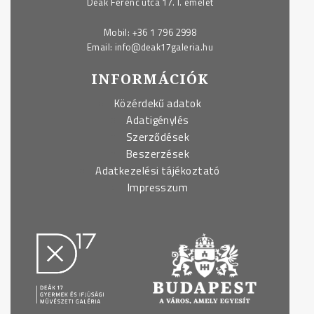
Deák Ferenc utca 17. I. emelet
Mobil:
+36 1 796 2998
Email:
info@deak17galeria.hu
INFORMÁCIÓK
Közérdekű adatok
Adatigénylés
Szerződések
Beszerzések
Adatkezelési tájékoztató
Impresszum