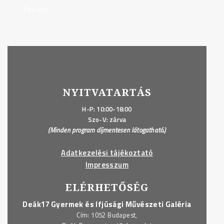
Tovább
"Már
lehet
jelentkezni
a
Filmjátszó
Műhely
tavaszi
NYITVATARTÁS
foglalkozásaira!"
H-P: 10:00-18:00
Szo-V: zárva
(Minden program díjmentesen látogatható.)
Adatkezelési tájékoztató
Impresszum
ELÉRHETŐSÉG
Deák17 Gyermek és Ifjúsági Művészeti Galéria
Cím: 1052 Budapest,