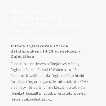
MÁR LEHET
JELENTKEZNI A
FILMJÁTSZÓ MŰHELY
TAVASZI
FOGLALKOZÁSAIRA!
Filmes foglalkozás szerda
délutánonként 14-18 éveseknek a
Galériában
Elindult a jelentkezés a Filmjátszó Műhely
foglalkozásaira! Az idei félévben a 14-18
éveseknek szóló szerdai foglalkozások hibrid
formában fognak zajlani. De mit is jelent ez? Az
első négy hét során online készíthetitek elő a
filmeket, konzultálhattok a forgatókönyvekről,
illetve gyakorolhatjátok…