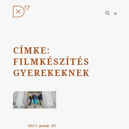
open
open
search
sideba
form
Ugrás
a
tartalomhoz
CÍMKE:
FILMKÉSZÍTÉS
GYEREKEKNEK
Hírek
Posted on:
2021. január 25.