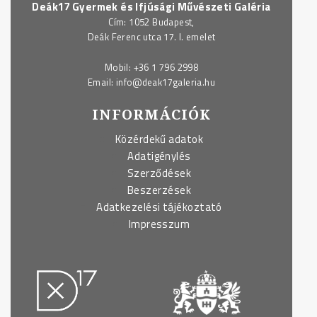
Deák17 Gyermek és Ifjúsági Művészeti Galéria
Cím: 1052 Budapest,
Deák Ferenc utca 17. I. emelet
Mobil:
+36 1 796 2998
Email:
info@deak17galeria.hu
INFORMÁCIÓK
Közérdekű adatok
Adatigénylés
Szerződések
Beszerzések
Adatkezelési tájékoztató
Impresszum