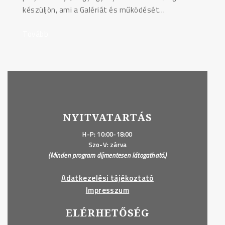
készüljön, ami a Galériát és működését…
Tovább
"PÁLYÁZAT:
TERVEZD
MEG
D’ARTIT,
A
DEÁK17
GALÉRIA
NYITVATARTÁS
KABALAFIGURÁJÁT!
–
H-P: 10:00-18:00
Szo-V: zárva
II."
(Minden program díjmentesen látogatható.)
Adatkezelési tájékoztató
Impresszum
ELÉRHETŐSÉG