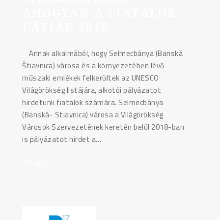
AHOGYAN A FIATALOK
LÁTJÁK 2018
Annak alkalmából, hogy Selmecbánya (Banská
Štiavnica) városa és a környezetében lévő
műszaki emlékek felkerültek az UNESCO
Világörökség listájára, alkotói pályázatot
hirdetünk fiatalok számára. Selmecbánya
(Banská- Stiavnica) városa a Világörökség
Városok Szervezetének keretén belül 2018-ban
is pályázatot hirdet a…
Tovább
"PÁLYÁZAT:
VILÁGÖRÖKSÉG
–
AHOGYAN
A