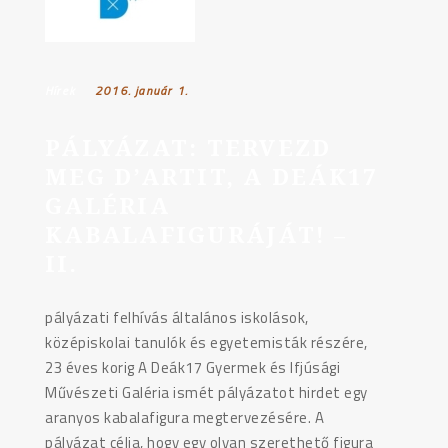
FIATALOK
LÁTJÁK
2018"
Hírek
Posted on:
2016. január 1.
PÁLYÁZAT: TERVEZD
MEG D’ARTIT, A DEÁK17
GALÉRIA
KABALAFIGURÁJÁT! –
II.
pályázati felhívás általános iskolások,
középiskolai tanulók és egyetemisták részére,
23 éves korig A Deák17 Gyermek és Ifjúsági
Művészeti Galéria ismét pályázatot hirdet egy
aranyos kabalafigura megtervezésére. A
pályázat célja, hogy egy olyan szerethető figura