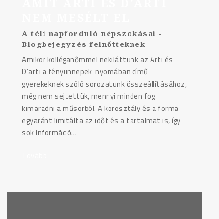
AMIT ARTI ÉS D’ARTI
NEM MESÉLT EL
A téli napforduló népszokásai -
Blogbejegyzés felnőtteknek
Amikor kolléganőmmel nekiláttunk az Arti és
D’arti a fényünnepek nyomában című
gyerekeknek szóló sorozatunk összeállításához,
még nem sejtettük, mennyi minden fog
kimaradni a műsorból. A korosztály és a forma
egyaránt limitálta az időt és a tartalmat is, így
sok információ…
Tovább
"Amit
Arti
és
D’Arti
nem
mesélt