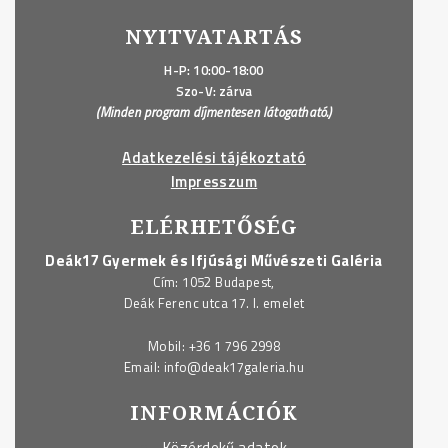
el"
NYITVATARTÁS
H-P: 10:00-18:00
Szo-V: zárva
(Minden program díjmentesen látogatható.)
Adatkezelési tájékoztató
Impresszum
ELÉRHETŐSÉG
Deák17 Gyermek és Ifjúsági Művészeti Galéria
Cím: 1052 Budapest,
Deák Ferenc utca 17. I. emelet
Mobil:
+36 1 796 2998
Email:
info@deak17galeria.hu
INFORMÁCIÓK
Közérdekű adatok