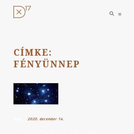
open
open
search
sideba
form
Ugrás
a
tartalomhoz
CÍMKE:
FÉNYÜNNEP
Blog
Posted on:
2020. december 14.