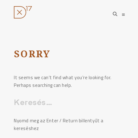
open
open
search
sideba
form
Ugrás
a
tartalomhoz
SORRY
It seems we can’t find what you’re looking for.
Perhaps searching can help.
Keresés:
Nyomd meg az Enter / Return billentyűt a
kereséshez