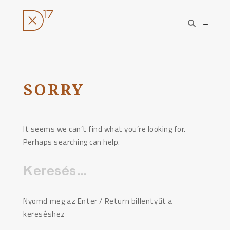
open
open
search
sideba
form
Ugrás
a
tartalomhoz
SORRY
It seems we can’t find what you’re looking for.
Perhaps searching can help.
Keresés:
Nyomd meg az Enter / Return billentyűt a
kereséshez