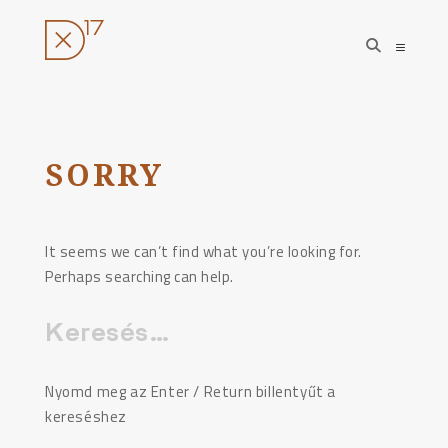
open
open
search
sideba
form
Ugrás
a
tartalomhoz
SORRY
It seems we can’t find what you’re looking for.
Perhaps searching can help.
Keresés:
Nyomd meg az Enter / Return billentyűt a
kereséshez