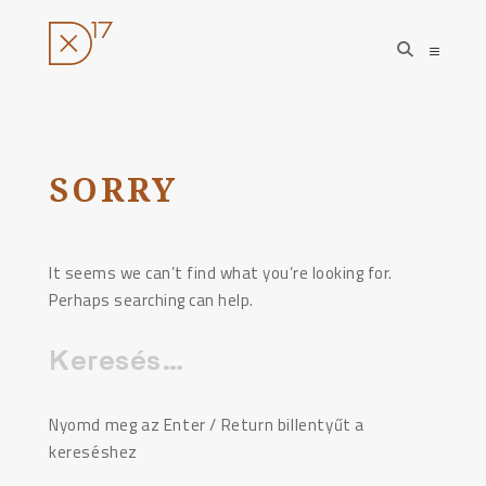
open
open
search
sideba
form
Ugrás
a
tartalomhoz
SORRY
It seems we can’t find what you’re looking for.
Perhaps searching can help.
Keresés:
Nyomd meg az Enter / Return billentyűt a
kereséshez