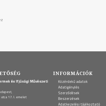
ez
ETŐSÉG
INFORMÁCIÓK
rmek és Ifjúsági Művészeti
Közérdekű adatok
Adatigénylés
udapest,
Szerződések
utca 17. I. emelet
Beszerzések
Adatkezelési tájékoztató