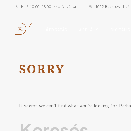
H-P: 10:00-18:00, Szo-V: zárva
1052 Budapest, Deák 
toggle
toggle
LÁTOGATÁS
AKTUÁLIS
DIGITÁLIS
child
child
menu
menu
Ugrás
a
tartalomhoz
SORRY
It seems we can’t find what you’re looking for. Perha
Keresés: