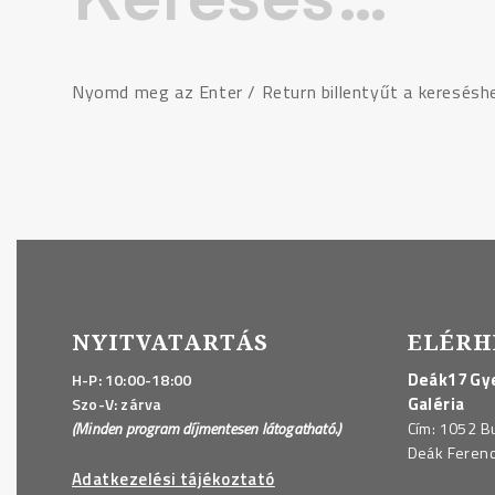
Nyomd meg az Enter / Return billentyűt a keresésh
NYITVATARTÁS
ELÉRH
Deák17 Gye
H-P: 10:00-18:00
Galéria
Szo-V: zárva
(Minden program díjmentesen látogatható.)
Cím: 1052 B
Deák Ferenc 
Adatkezelési tájékoztató