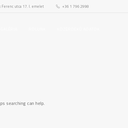
Ferenc utca 17. I. emelet
+36 1 796 2998
toggle
toggle
 GALÉRIA
RÓLUNK
KÖZÉRDEKŰ ADATOK
child
child
menu
menu
ps searching can help.