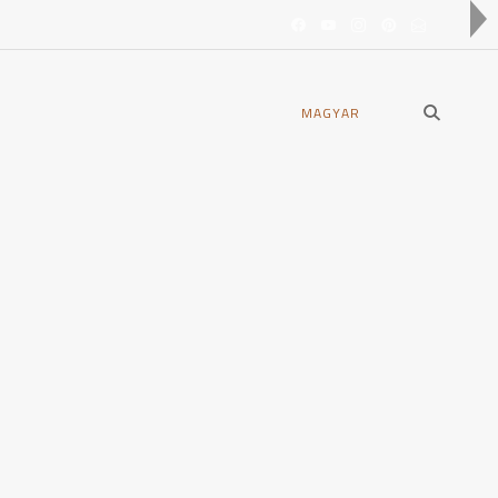
open
MAGYAR
search
form