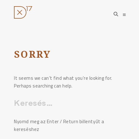
open
open
search
sideba
form
Ugrás
a
tartalomhoz
SORRY
It seems we can’t find what you’re looking for.
Perhaps searching can help.
Keresés:
Nyomd meg az Enter / Return billentyűt a
kereséshez