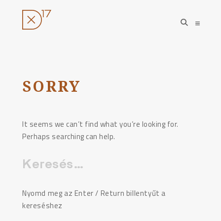
open
open
search
sideba
form
Ugrás
a
tartalomhoz
SORRY
It seems we can’t find what you’re looking for.
Perhaps searching can help.
Keresés:
Nyomd meg az Enter / Return billentyűt a
kereséshez