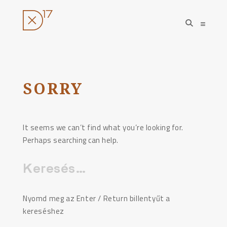
open
open
search
sideba
form
Ugrás
a
tartalomhoz
SORRY
It seems we can’t find what you’re looking for.
Perhaps searching can help.
Keresés:
Nyomd meg az Enter / Return billentyűt a
kereséshez