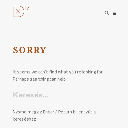
open
open
search
sideba
form
Ugrás
a
tartalomhoz
SORRY
It seems we can’t find what you’re looking for.
Perhaps searching can help.
Keresés:
Nyomd meg az Enter / Return billentyűt a
kereséshez