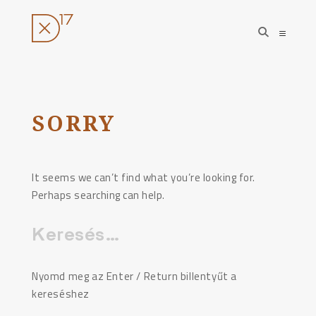
open
open
search
sideba
form
Ugrás
a
tartalomhoz
SORRY
It seems we can’t find what you’re looking for.
Perhaps searching can help.
Keresés:
Nyomd meg az Enter / Return billentyűt a
kereséshez