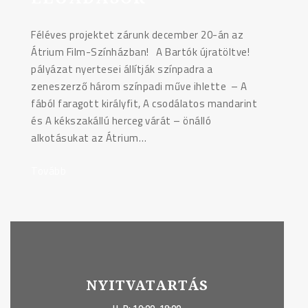
Féléves projektet zárunk december 20-án az
Átrium Film-Színházban! A Bartók újratöltve!
pályázat nyertesei állítják színpadra a
zeneszerző három színpadi műve ihlette – A
fából faragott királyfit, A csodálatos mandarint
és A kékszakállú herceg várát – önálló
alkotásukat az Átrium…
Tovább
"21.
századi
Bartók
előadások"
NYITVATARTÁS