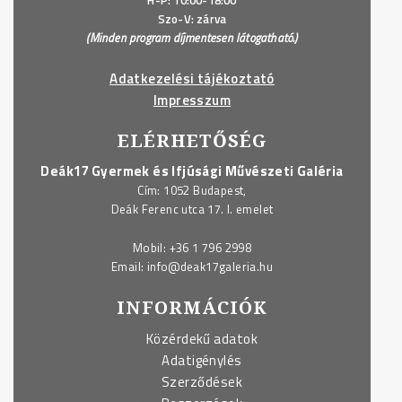
H-P: 10:00-18:00
Szo-V: zárva
(Minden program díjmentesen látogatható.)
Adatkezelési tájékoztató
Impresszum
ELÉRHETŐSÉG
Deák17 Gyermek és Ifjúsági Művészeti Galéria
Cím: 1052 Budapest,
Deák Ferenc utca 17. I. emelet
Mobil:
+36 1 796 2998
Email:
info@deak17galeria.hu
INFORMÁCIÓK
Közérdekű adatok
Adatigénylés
Szerződések