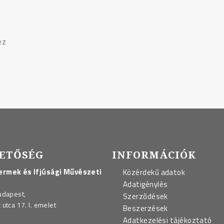
ez
ETŐSÉG
INFORMÁCIÓK
rmek és Ifjúsági Művészeti
Közérdekű adatok
Adatigénylés
udapest,
Szerződések
utca 17. I. emelet
Beszerzések
Adatkezelési tájékoztató