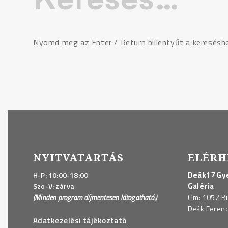
Nyomd meg az Enter / Return billentyűt a keresésh
NYITVATARTÁS
ELÉRH
Deák17 Gye
H-P: 10:00-18:00
Galéria
Szo-V: zárva
(Minden program díjmentesen látogatható.)
Cím: 1052 B
Deák Ferenc 
Adatkezelési tájékoztató