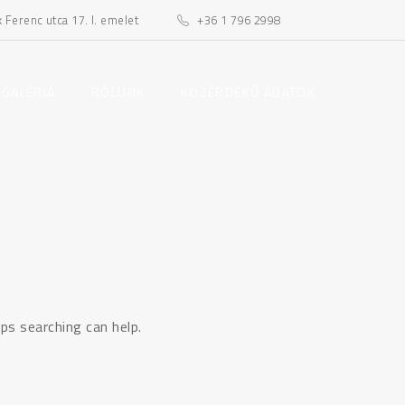
Ferenc utca 17. I. emelet
+36 1 796 2998
toggle
toggle
 GALÉRIA
RÓLUNK
KÖZÉRDEKŰ ADATOK
child
child
menu
menu
ps searching can help.