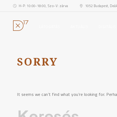
H-P: 10:00-18:00, Szo-V: zárva
1052 Budapest, Deák 
toggle
toggle
LÁTOGATÁS
AKTUÁLIS
DIGITÁLIS
child
child
menu
menu
Ugrás
a
tartalomhoz
SORRY
It seems we can’t find what you’re looking for. Perha
Keresés: