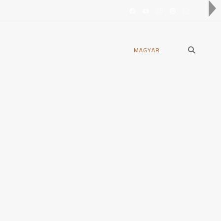
open
MAGYAR
search
form