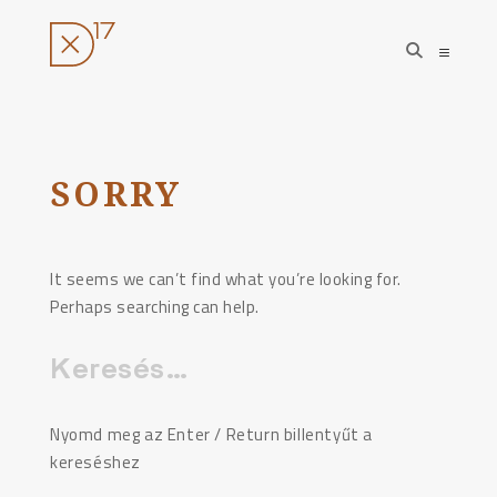
open
open
search
sideba
form
Ugrás
a
tartalomhoz
SORRY
It seems we can’t find what you’re looking for.
Perhaps searching can help.
Keresés:
Nyomd meg az Enter / Return billentyűt a
kereséshez