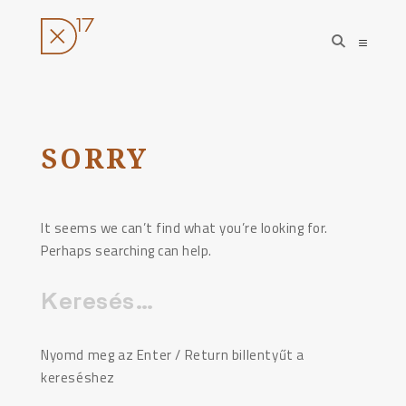
open
open
search
sideba
form
Ugrás
a
tartalomhoz
SORRY
It seems we can’t find what you’re looking for.
Perhaps searching can help.
Keresés:
Nyomd meg az Enter / Return billentyűt a
kereséshez