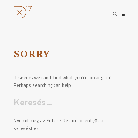
open
open
search
sideba
form
Ugrás
a
tartalomhoz
SORRY
It seems we can’t find what you’re looking for.
Perhaps searching can help.
Keresés:
Nyomd meg az Enter / Return billentyűt a
kereséshez