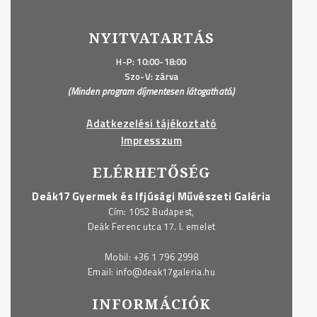
DEÁK17
GALÉRIA
NYITVATARTÁS
KABALAFIGURÁJÁT!
–
H-P: 10:00-18:00
Szo-V: zárva
II."
(Minden program díjmentesen látogatható.)
Adatkezelési tájékoztató
Impresszum
ELÉRHETŐSÉG
Deák17 Gyermek és Ifjúsági Művészeti Galéria
Cím: 1052 Budapest,
Deák Ferenc utca 17. I. emelet
Mobil:
+36 1 796 2998
Email:
info@deak17galeria.hu
INFORMÁCIÓK