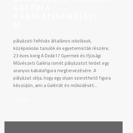
GALÉRIA
KABALAFIGURÁJÁT! –
II.
pályázati felhívás általános iskolások,
középiskolai tanulók és egyetemisták részére,
23 éves korig A Deák17 Gyermek és Ifjúsági
Művészeti Galéria ismét pályázatot hirdet egy
aranyos kabalafigura megtervezésére. A
pályázat célja, hogy egy olyan szerethető figura
készüljön, ami a Galériát és működését…
Tovább
"PÁLYÁZAT:
TERVEZD
MEG
D’ARTIT,
A