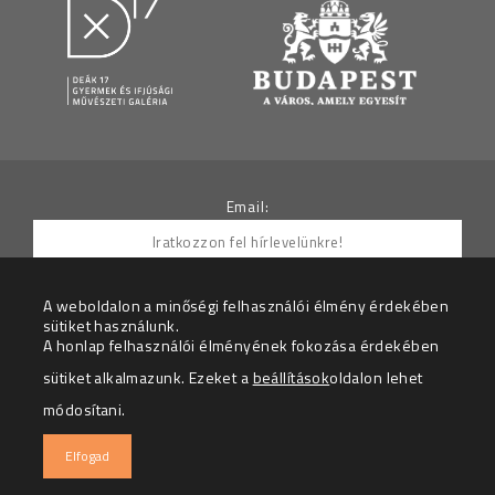
Email:
A weboldalon a minőségi felhasználói élmény érdekében
sütiket használunk.
Hozzájárulok ahhoz, hogy az Adatkezelő részemre
A honlap felhasználói élményének fokozása érdekében
hírleveleket küldjön.
sütiket alkalmazunk. Ezeket a
beállítások
oldalon lehet
Az adatkezelési tájékoztatót megértettem.
módosítani.
© 2026 – Deák 17 Gyermek és Ifjúsági Galéria – Minden
Elfogad
jog fenntartva