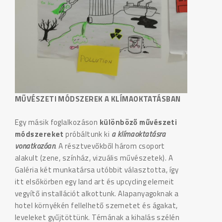
MŰVÉSZETI MÓDSZEREK A KLÍMAOKTATÁSBAN
Egy másik foglalkozáson
különböző művészeti
módszereket
próbáltunk ki
a klímaoktatásra
vonatkozóan
. A résztvevőkből három csoport
alakult (zene, színház, vizuális művészetek). A
Galéria két munkatársa utóbbit választotta, így
itt elsőkörben egy land art és upcycling elemeit
vegyítő installációt alkottunk. Alapanyagoknak a
hotel környékén fellelhető szemetet és ágakat,
leveleket gyűjtöttünk. Témának a kihalás szélén