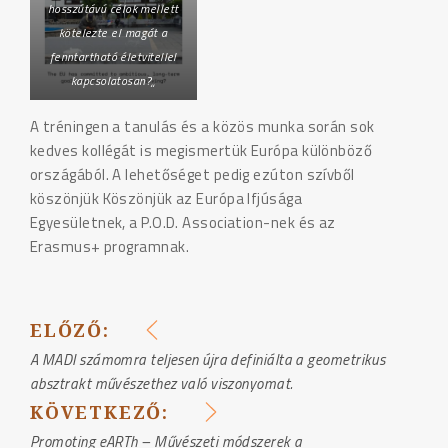
hosszútávú célok mellett
kötelezte el magát a
fenntartható életvitellel
kapcsolatosan?„
A tréningen a tanulás és a közös munka során sok
kedves kollégát is megismertük Európa különböző
országából. A lehetőséget pedig ezúton szívből
köszönjük Köszönjük az Európa Ifjúsága
Egyesületnek, a P.O.D. Association-nek és az
Erasmus+ programnak.
ELŐZŐ:
BEJEGYZÉS
A MADI számomra teljesen újra definiálta a geometrikus
absztrakt művészethez való viszonyomat.
NAVIGÁCIÓ
KÖVETKEZŐ:
Promoting eARTh – Művészeti módszerek a