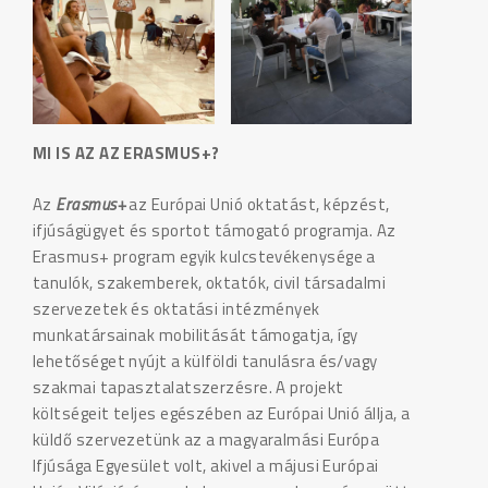
MI IS AZ AZ ERASMUS+?
Az
Erasmus+
az Európai Unió oktatást, képzést,
ifjúságügyet és sportot támogató programja. Az
Erasmus+ program egyik kulcstevékenysége a
tanulók, szakemberek, oktatók, civil társadalmi
szervezetek és oktatási intézmények
munkatársainak mobilitását támogatja, így
lehetőséget nyújt a külföldi tanulásra és/vagy
szakmai tapasztalatszerzésre. A projekt
költségeit teljes egészében az Európai Unió állja, a
küldő szervezetünk az a magyaralmási Európa
Ifjúsága Egyesület volt, akivel a májusi Európai