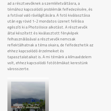
ad a résztvevőknek a szemléletváltásra, a
témához kapcsolódó problémák felfedezésére, és
a fotóval való rávilágítására. A fotó kiválasztása
után egy rövid 1-2 mondatos üzenet felírása
egészíti ki a PhotoVoice alkotást. A résztvevők
által készített és kiválasztott fényképek
felhasználásával a résztvevők nemcsak
reflektálhatnak a téma okaira, de felfedezhetik az
ehhez kapcsolódó érzelmeiket és
tapasztalataikat is. A mi témánk a klímavédelem
volt, ehhez kapcsolódó fotótémákat kerestünk
városszerte.
„Az EU ambiciózus,