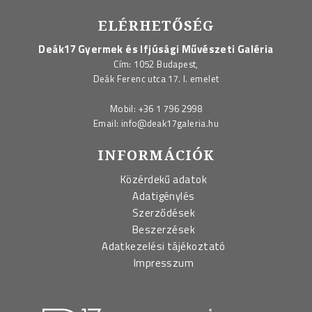
ELÉRHETŐSÉG
Deák17 Gyermek és Ifjúsági Művészeti Galéria
Cím: 1052 Budapest,
Deák Ferenc utca 17. I. emelet
Mobil:
+36 1 796 2998
Email:
info@deak17galeria.hu
INFORMÁCIÓK
Közérdekű adatok
Adatigénylés
Szerződések
Beszerzések
Adatkezelési tájékoztató
Impresszum