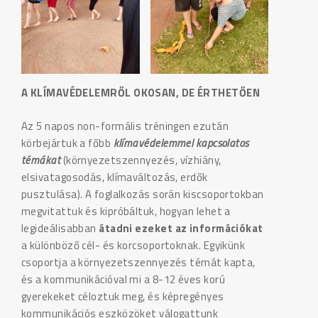
A KLÍMAVÉDELEMRŐL OKOSAN, DE ÉRTHETŐEN
Az 5 napos non-formális tréningen ezután
körbejártuk a főbb
klímavédelemmel kapcsolatos
témákat
(környezetszennyezés, vízhiány,
elsivatagosodás, klímaváltozás, erdők
pusztulása). A foglalkozás során kiscsoportokban
megvitattuk és kipróbáltuk, hogyan lehet a
legideálisabban
átadni ezeket az információkat
a különböző cél- és korcsoportoknak. Egyikünk
csoportja a környezetszennyezés témát kapta,
és a kommunikációval mi a 8-12 éves korú
gyerekeket céloztuk meg, és képregényes
kommunikációs eszközöket válogattunk