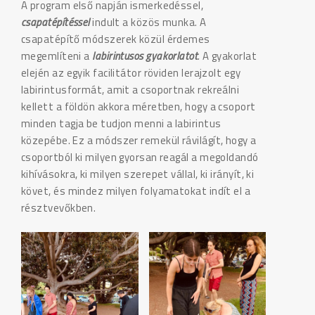
A program első napján ismerkedéssel,
csapatépítéssel
indult a közös munka. A
csapatépítő módszerek közül érdemes
megemlíteni a
labirintusos gyakorlatot
.
A gyakorlat
elején az egyik facilitátor röviden lerajzolt egy
labirintusformát, amit a csoportnak rekreálni
kellett a földön akkora méretben, hogy a csoport
minden tagja be tudjon menni a labirintus
közepébe. Ez a módszer remekül rávilágít, hogy a
csoportból ki milyen gyorsan reagál a megoldandó
kihívásokra, ki milyen szerepet vállal, ki irányít, ki
követ, és mindez milyen folyamatokat indít el a
résztvevőkben.