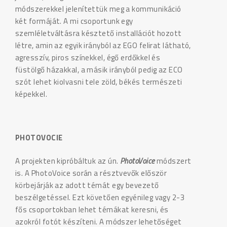
módszerekkel jelenítettük meg a kommunikáció
két formáját. A mi csoportunk egy
szemléletváltásra késztető installációt hozott
létre, amin az egyik irányból az EGO felirat látható,
agresszív, piros színekkel, égő erdőkkel és
füstölgő házakkal, a másik irányból pedig az ECO
szót lehet kiolvasni tele zöld, békés természeti
képekkel.
PHOTOVOCIE
A projekten kipróbáltuk az ún.
PhotoVoice
módszert
is. A PhotoVoice során a résztvevők először
körbejárják az adott témát egy bevezető
beszélgetéssel. Ezt követően egyénileg vagy 2-3
fős csoportokban lehet témákat keresni, és
azokról fotót készíteni. A módszer lehetőséget