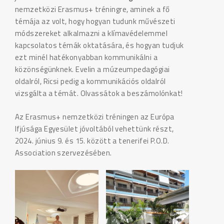
nemzetközi Erasmus+ tréningre, aminek a fő
témája az volt, hogy hogyan tudunk művészeti
módszereket alkalmazni a klímavédelemmel
kapcsolatos témák oktatására, és hogyan tudjuk
ezt minél hatékonyabban kommunikálni a
közönségünknek. Evelin a múzeumpedagógiai
oldalról, Ricsi pedig a kommunikációs oldalról
vizsgálta a témát. Olvassátok a beszámolónkat!
Az Erasmus+ nemzetközi tréningen az Európa
Ifjúsága Egyesület jóvoltából vehettünk részt,
2024. június 9. és 15. között a tenerifei P.O.D.
Association szervezésében.