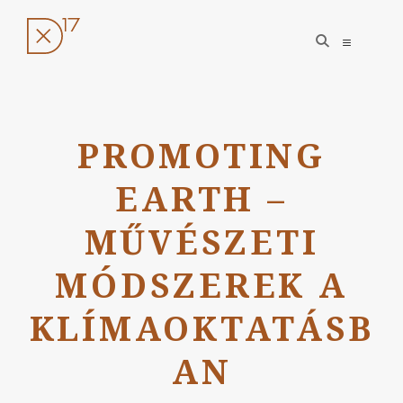
open
open
search
sidebar
form
Ugrás
a
PROMOTING
tartalomhoz
EARTH –
MŰVÉSZETI
MÓDSZEREK A
KLÍMAOKTATÁSB
AN