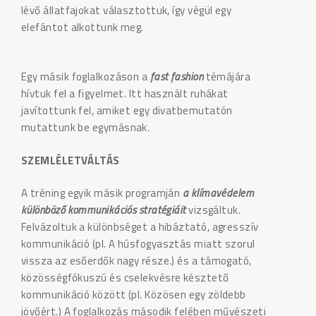
lévő állatfajokat választottuk, így végül egy
elefántot alkottunk meg.
Egy másik foglalkozáson a
fast fashion
témájára
hívtuk fel a figyelmet. Itt használt ruhákat
javítottunk fel, amiket egy divatbemutatón
mutattunk be egymásnak.
SZEMLÉLETVÁLTÁS
A tréning egyik másik programján
a klímavédelem
különböző kommunikációs stratégiáit
vizsgáltuk.
Felvázoltuk a különbséget a hibáztató, agresszív
kommunikáció (pl. A húsfogyasztás miatt szorul
vissza az esőerdők nagy része.) és a támogató,
közösségfókuszú és cselekvésre késztető
kommunikáció között (pl. Közösen egy zöldebb
jövőért.) A foglalkozás második felében művészeti