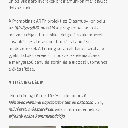
Uniós Világjáró gyerekek programunkon már együtt
dolgoztunk.
A Promoting eARTh projekt az Erasmus+-on belül
az
ifjúságsegítők mobilitása
programba tartozik,
melynek célja a fiatalokkal dolgozó szakemberek
továbbfejlesztése non-formális tanulási
módszerekkel. A tréning során előtérbe kerül a jó
gyakorlatok cseréje, új módszerek elsajátítása
élményalapú tanulás során és a (közös) utómunka
előkészítése.
A TRÉNING CÉLJA
Jelen tréning fő célkitűzése a különböző
klímavédelemmel kapcsolatos témák oktatása
volt,
művészeti módszerekkel
, valamint mindennek az
effektív online kommunikációja
.