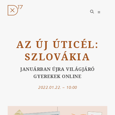
open
open
search
sidebar
form
Ugrás
a
AZ ÚJ ÚTICÉL:
tartalomhoz
SZLOVÁKIA
JANUÁRBAN ÚJRA VILÁGJÁRÓ
GYEREKEK ONLINE
2022.01.22. – 10:00