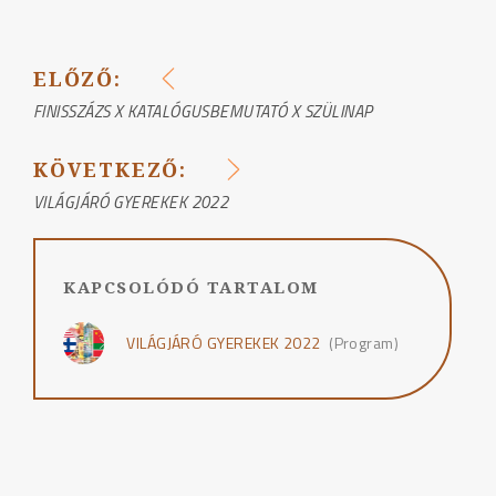
ELŐZŐ:
BEJEGYZÉS
FINISSZÁZS X KATALÓGUSBEMUTATÓ X SZÜLINAP
NAVIGÁCIÓ
KÖVETKEZŐ:
VILÁGJÁRÓ GYEREKEK 2022
KAPCSOLÓDÓ TARTALOM
VILÁGJÁRÓ GYEREKEK 2022
(Program)