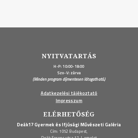
NYITVATARTÁS
H-P: 10:00-18:00
Szo-V: zárva
(Minden program díjmentesen látogatható.)
Adatkezelési tájékoztató
Impresszum
ELÉRHETŐSÉG
Deák17 Gyermek és Ifjúsági Művészeti Galéria
Cím: 1052 Budapest,
Deák Ferenc utca 17. I. emelet