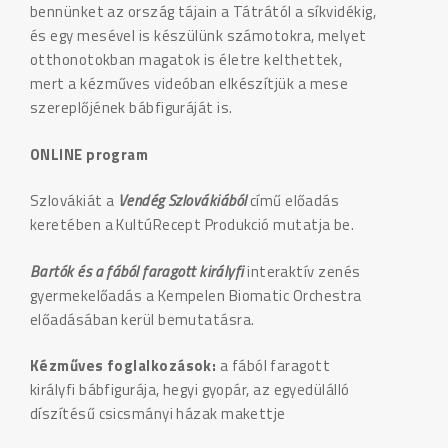
bennünket az ország tájain a Tátrától a síkvidékig,
és egy mesével is készülünk számotokra, melyet
otthonotokban magatok is életre kelthettek,
mert a kézműves videóban elkészítjük a mese
szereplőjének bábfiguráját is.
ONLINE program
Szlovákiát a
Vendég Szlovákiából
című előadás
keretében a KultúRecept Produkció mutatja be.
Bartók és a fából faragott királyfi
interaktív zenés
gyermekelőadás a Kempelen Biomatic Orchestra
előadásában kerül bemutatásra.
Kézműves foglalkozások:
a fából faragott
királyfi bábfigurája, hegyi gyopár, az egyedülálló
díszítésű csicsmányi házak makettje