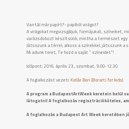
Varrtál már papírt?- papíból virágot?
A virágokat megvizsgáljuk, formájukat, színeiket, m
varázsdobozt készítsünk, mintha a természet egy s
Játsszunk a térrel, alkoss a színekkel, játsszunk a s
Mi adunk teret, Te hozd a saját ” színeidet”!
Időpont: 2016. április 23., szombat, 9.00-12.30
A foglalkozást vezeti:
Kollár Bori (Borarti for kids)
A program a BudapestArtWeek keretein belül v
látogatni! A foglalkozás regisztrációköteles, 
A foglalkozás a Budapest Art Week keretében jö