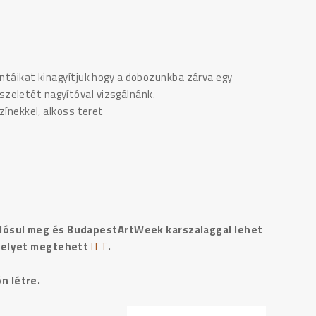
intáikat kinagyítjuk hogy a dobozunkba zárva egy
zeletét nagyítóval vizsgálnánk.
zínekkel, alkoss teret
alósul meg és BudapestArtWeek karszalaggal lehet
amelyet megtehett
ITT
.
n létre.