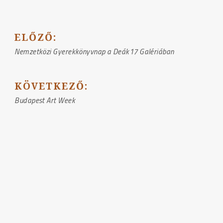
BEJEGYZÉS
ELŐZŐ:
NAVIGÁCIÓ
Nemzetközi Gyerekkönyvnap a Deák17 Galériában
KÖVETKEZŐ:
Budapest Art Week