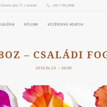
Ferenc utca 17. I. emelet
+36 1 796 2998
toggle
toggle
 GALÉRIA
RÓLUNK
KÖZÉRDEKŰ ADATOK
child
child
menu
menu
BOZ – CSALÁDI FO
2016.04.23. – 09:00