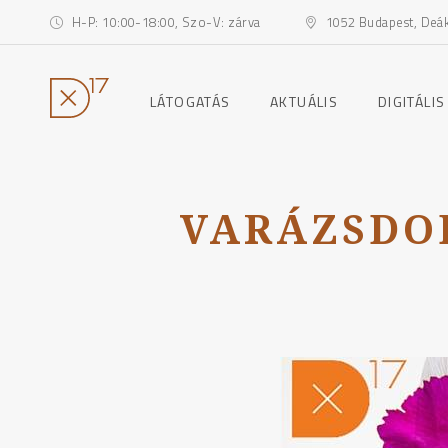
H-P: 10:00-18:00, Szo-V: zárva
1052 Budapest, Deák 
toggle
toggle
LÁTOGATÁS
AKTUÁLIS
DIGITÁLIS
child
child
menu
menu
Ugrás
a
tartalomhoz
VARÁZSDO