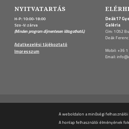
NYITVATARTÁS
ELÉRH
Deák17 Gye
H-P: 10:00-18:00
Galéria
Szo-V: zárva
(Minden program díjmentesen látogatható.)
Cím: 1052 B
Deák Ferenc 
Adatkezelési tájékoztató
Mobil:
+36 1
Impresszum
Email:
info@
Email:
A weboldalon a minőségi felhasználói
A honlap felhasználói élményének fo
Hozzájárulok ahhoz, hogy az Adatkezelő részemre hírl