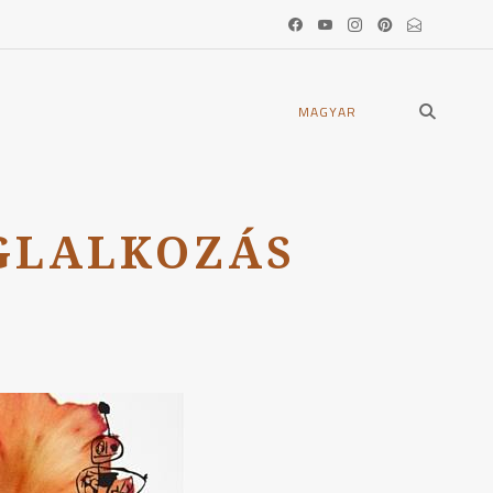
open
MAGYAR
search
form
GLALKOZÁS