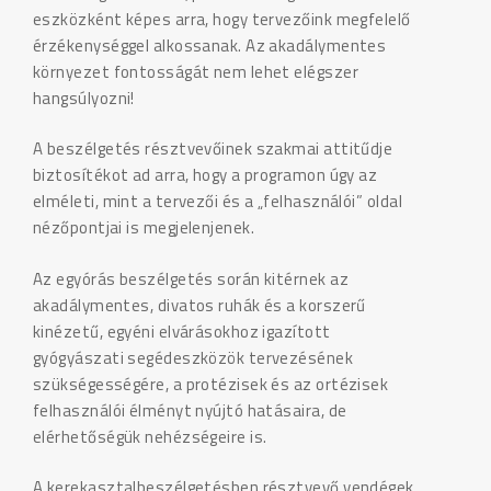
eszközként képes arra, hogy tervezőink megfelelő
érzékenységgel alkossanak. Az akadálymentes
környezet fontosságát nem lehet elégszer
hangsúlyozni!
A beszélgetés résztvevőinek szakmai attitűdje
biztosítékot ad arra, hogy a programon úgy az
elméleti, mint a tervezői és a „felhasználói” oldal
nézőpontjai is megjelenjenek.
Az egyórás beszélgetés során kitérnek az
akadálymentes, divatos ruhák és a korszerű
kinézetű, egyéni elvárásokhoz igazított
gyógyászati segédeszközök tervezésének
szükségességére, a protézisek és az ortézisek
felhasználói élményt nyújtó hatásaira, de
elérhetőségük nehézségeire is.
A kerekasztalbeszélgetésben résztvevő vendégek