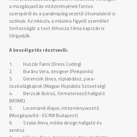
a mozgásjavítás intézményének fontos
szerepéről és a paralimpiáig vezető útvonalakról is
szólnak. Az inkluzív, a másikra figyelő szemlélet
fontosságát a test éthosza téma kapcsán is
tárgyalják.
A beszélgetés résztvevői:
1. Huszár Fanni (Dress Coding)
2. Burány Vera, designer (Pinkponilo)
3. Gerencsik János, röplabdász, para-
úszóvilágbajnok (Magyar Röplabda Szövetség)
4. Berzsák Bulcsú, formatervező hallgató
(MOME)
5. Locsmándi Alajos, intézményvezető
(Mozgásjavító- EGYMI Budapest)
6. Szalai Anna, média design hallgató és
zenész