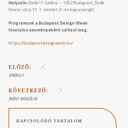
Helyszín:
Deák17 Galéria – 1052 Budapest, Deák
Ferenc utca 17. 1. emelet (7-es kapucsengő)
Programunk a Budapest Design Week
hivatalos eseményeként valósul meg.
https://budapestdesignweek.hu/
ELŐZŐ:
BEJEGYZÉS
VIMM41
NAVIGÁCIÓ
KÖVETKEZŐ:
IRÁNY BRAZÍLIA!
KAPCSOLÓDÓ TARTALOM