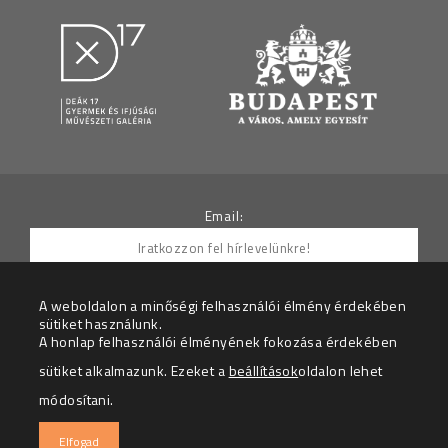
Email:
A weboldalon a minőségi felhasználói élmény érdekében
sütiket használunk.
Hozzájárulok ahhoz, hogy az Adatkezelő részemre
A honlap felhasználói élményének fokozása érdekében
hírleveleket küldjön.
sütiket alkalmazunk. Ezeket a
beállítások
oldalon lehet
Az adatkezelési tájékoztatót megértettem.
módosítani.
© 2026 – Deák 17 Gyermek és Ifjúsági Galéria – Minden
Elfogad