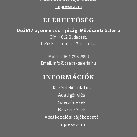
Impresszum
ELÉRHETŐSÉG
Deák17 Gyermek és Ifjúsági Művészeti Galéria
Cím: 1052 Budapest,
Deák Ferenc utca 17. I. emelet
Mobil:
+36 1 796 2998
Email:
info@deak17galeria.hu
INFORMÁCIÓK
Közérdekű adatok
Adatigénylés
Szerződések
Beszerzések
Adatkezelési tájékoztató
Impresszum