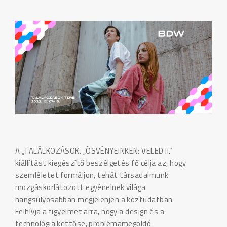
A „TALÁLKOZÁSOK. „ÖSVÉNYEINKEN: VELED II.”
kiállítást kiegészítő beszélgetés fő célja az, hogy
szemléletet formáljon, tehát társadalmunk
mozgáskorlátozott egyéneinek világa
hangsúlyosabban megjelenjen a köztudatban.
Felhívja a figyelmet arra, hogy a design és a
technológia kettőse, problémamegoldó