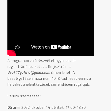
A programon való részvétel ingyenes, de
regisztrációhoz kötött. Regisztrálni a
deak17galeria@gmail.com
címen lehet. A
beszélgetésen maximum 40 fő tud részt venni, a
helyeket a jelentkezések sorrendjében rögzítjük.
Várunk szeretettel!
Dátum:
2022. október 14. péntek, 17.00-18:30