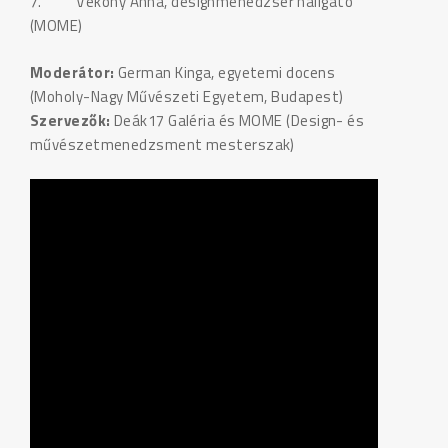
7. Vékony Anna, designmenedzser hallgató
(MOME)
Moderátor:
German Kinga, egyetemi docens
(Moholy-Nagy Művészeti Egyetem, Budapest)
Szervezők:
Deák17 Galéria és MOME (Design- és
művészetmenedzsment mesterszak)