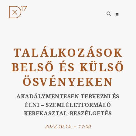
open
open
search
sidebar
form
Ugrás
a
TALÁLKOZÁSOK
tartalomhoz
BELSŐ ÉS KÜLSŐ
ÖSVÉNYEKEN
AKADÁLYMENTESEN TERVEZNI ÉS
ÉLNI – SZEMLÉLETFORMÁLÓ
KEREKASZTAL-BESZÉLGETÉS
2022.10.14. – 17:00