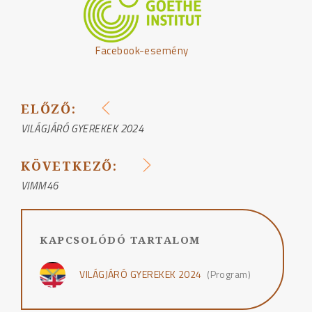
Facebook-esemény
ELŐZŐ:
BEJEGYZÉS
VILÁGJÁRÓ GYEREKEK 2024
NAVIGÁCIÓ
KÖVETKEZŐ:
VIMM46
KAPCSOLÓDÓ TARTALOM
VILÁGJÁRÓ GYEREKEK 2024
(Program)