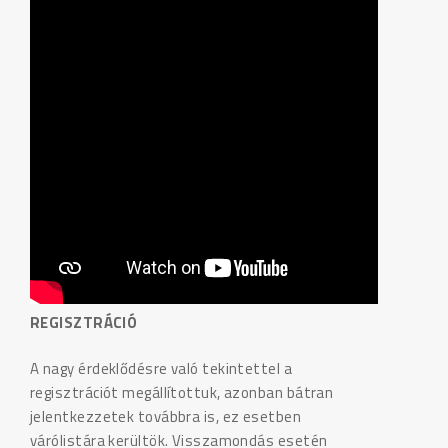
REGISZTRÁCIÓ
A nagy érdeklődésre való tekintettel a
regisztrációt megállítottuk, azonban bátran
jelentkezzetek továbbra is, ez esetben
várólistára kerültök. Visszamondás esetén