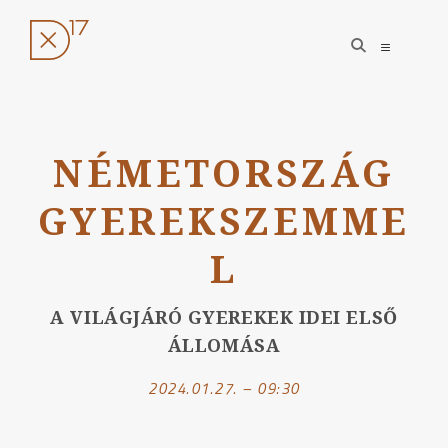
open
open
search
sidebar
form
Ugrás
a
NÉMETORSZÁG
tartalomhoz
GYEREKSZEMME
L
A VILÁGJÁRÓ GYEREKEK IDEI ELSŐ
ÁLLOMÁSA
2024.01.27. – 09:30