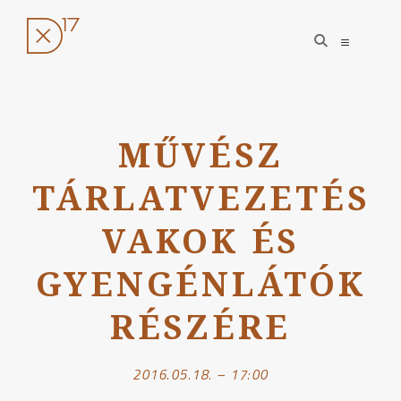
open
open
search
sidebar
form
Ugrás
a
MŰVÉSZ
tartalomhoz
TÁRLATVEZETÉS
VAKOK ÉS
GYENGÉNLÁTÓK
RÉSZÉRE
2016.05.18. – 17:00