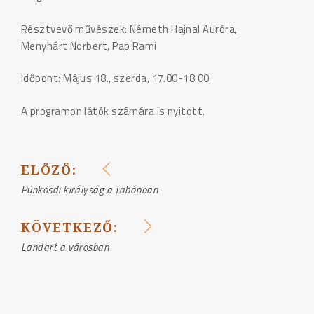
Résztvevő művészek: Németh Hajnal Auróra,
Menyhárt Norbert, Pap Rami
Időpont: Május 18., szerda, 17.00-18.00
A programon látók számára is nyitott.
ELŐZŐ:
BEJEGYZÉS
Pünkösdi királyság a Tabánban
NAVIGÁCIÓ
KÖVETKEZŐ:
Landart a városban