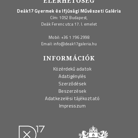
ELÉRHETŐSÉG
Deák17 Gyermek és Ifjúsági Művészeti Galéria
Cím: 1052 Budapest,
Deák Ferenc utca 17. I. emelet
Mobil:
+36 1 796 2998
Email:
info@deak17galeria.hu
INFORMÁCIÓK
Közérdekű adatok
Adatigénylés
Szerződések
Beszerzések
Adatkezelési tájékoztató
Impresszum