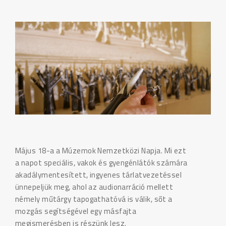
Május 18-a a Múzemok Nemzetközi Napja. Mi ezt
a napot speciális, vakok és gyengénlátók számára
akadálymentesített, ingyenes tárlatvezetéssel
ünnepeljük meg, ahol az audionarráció mellett
némely műtárgy tapogathatóvá is válik, sőt a
mozgás segítségével egy másfajta
megismerésben is részünk lesz.